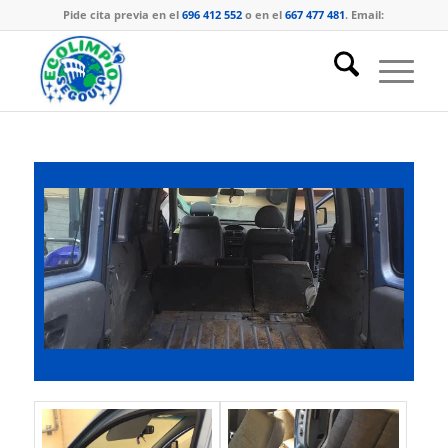
Pide cita previa en el
696 412 552
o en el
667 477 481
. Email: