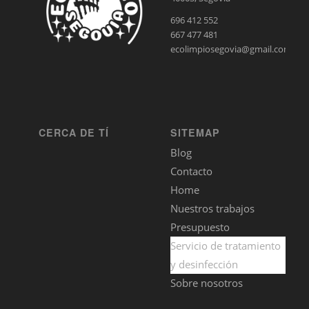
696 412 552
667 477 481
ecolimpiosegovia@gmail.com
CERCA DE TÍ
SITEMAP
Blog
Contacto
Home
Nuestros trabajos
Presupuesto
Servicio de tratamiento
y desinfección
Sobre nosotros